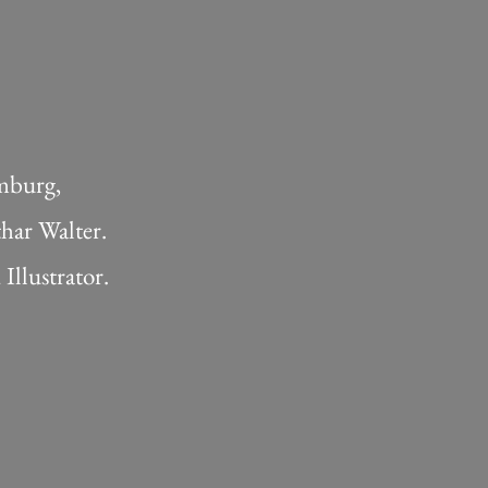
mburg,
r Walter.
llustrator.